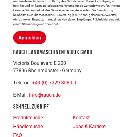
und melde mich hiermit zum Bezug des Newsletter an. Dieser Einwilligung ist
freiwillig und ich kann sie jederzeit mit Wirkung für die Zukunft widerrufen. Hierzu
kann der Widerrufs-Link des Newsletter verwendet werden. Die Einwilligung
beinhaltet auch die statistische Auswertung (z.B. Anzahl gelesener Newsletter)
ohne direkten Bezug zum einzelnen Newsletter-Empfänger. Pflichtfelder sind mit
einem Sternchen gekennzeichnet.
Anmelden
RAUCH LANDMASCHINENFABRIK GMBH
Victoria Boulevard E 200
77836
Rheinmünster
•
Germany
Telefon:
+49 (0) 7229 8580-0
E-Mail:
info@rauch.de
SCHNELLZUGRIFF
Produktsuche
Kontakt
Händlersuche
Jobs & Karriere
FAQ