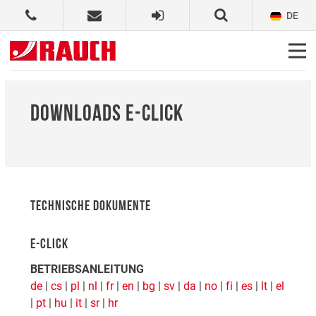
DE
DOWNLOADS E-CLICK
TECHNISCHE DOKUMENTE
E-CLICK
BETRIEBSANLEITUNG
de
|
cs
|
pl
|
nl
|
fr
|
en
|
bg
|
sv
|
da
|
no
|
fi
|
es
|
lt
|
el
|
pt
|
hu
|
it
|
sr
|
hr