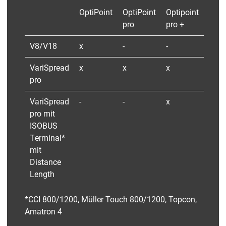
OptiPoint
OptiPoint
Optipoint
pro
pro +
V8/V18
x
-
-
VariSpread
x
x
x
pro
VariSpread
-
-
x
pro mit
ISOBUS
Terminal*
mit
Distance
Length
*CCI 800/1200, Müller Touch 800/1200, Topcon,
Amatron 4