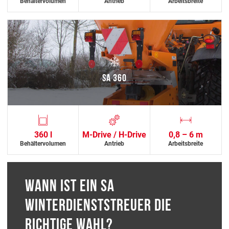
Behältervolumen
Antrieb
Arbeitsbreite
SA 360
360 l
M-Drive / H-Drive
0,8 – 6 m
Behältervolumen
Antrieb
Arbeitsbreite
WANN IST EIN SA
WINTERDIENSTSTREUER DIE
RICHTIGE WAHL?