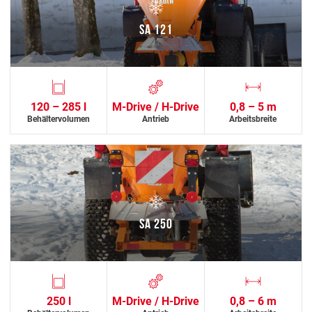
SA 121
120 – 285 l
M-Drive / H-Drive
0,8 – 5 m
Behältervolumen
Antrieb
Arbeitsbreite
SA 250
250 l
M-Drive / H-Drive
0,8 – 6 m