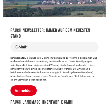
RAUCH NEWSLETTER: IMMER AUF DEM NEUESTEN
STAND
E-Mail*
Datenschutz
: Ja, ich habe die
Datenschutzerklärung
zur Kenntnis genommen und
und melde mich hiermit zum Bezug des Newsletter an. Dieser Einwilligung ist
freiwillig und ich kann sie jederzeit mit Wirkung für die Zukunft widerrufen. Hierzu
kann der Widerrufs-Link des Newsletter verwendet werden. Die Einwilligung
beinhaltet auch die statistische Auswertung (z.B. Anzahl gelesener Newsletter)
ohne direkten Bezug zum einzelnen Newsletter-Empfänger. Pflichtfelder sind mit
einem Sternchen gekennzeichnet.
Anmelden
RAUCH LANDMASCHINENFABRIK GMBH