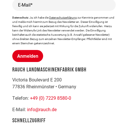
E-Mail*
Datenschutz
: Ja, ich habe die
Datenschutzerklärung
zur Kenntnis genommen und
und melde mich hiermit zum Bezug des Newsletter an. Dieser Einwilligung ist
freiwillig und ich kann sie jederzeit mit Wirkung für die Zukunft widerrufen. Hierzu
kann der Widerrufs-Link des Newsletter verwendet werden. Die Einwilligung
beinhaltet auch die statistische Auswertung (z.B. Anzahl gelesener Newsletter)
ohne direkten Bezug zum einzelnen Newsletter-Empfänger. Pflichtfelder sind mit
einem Sternchen gekennzeichnet.
Anmelden
RAUCH LANDMASCHINENFABRIK GMBH
Victoria Boulevard E 200
77836
Rheinmünster
•
Germany
Telefon:
+49 (0) 7229 8580-0
E-Mail:
info@rauch.de
SCHNELLZUGRIFF