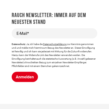
RAUCH NEWSLETTER: IMMER AUF DEM
NEUESTEN STAND
E-Mail*
Datenschutz
: Ja, ich habe die
Datenschutzerklärung
zur Kenntnis genommen
und und melde mich hiermit zum Bezug des Newsletter an. Dieser Einwilligung
ist freiwillig und ich kann sie jederzeit mit Wirkung für die Zukunft widerrufen.
Hierzu kann der Widerrufs-Link des Newsletter verwendet werden. Die
Einwilligung beinhaltet auch die statistische Auswertung (z.B. Anzahl gelesener
Newsletter) ohne direkten Bezug zum einzelnen Newsletter-Empfänger.
Pflichtfelder sind mit einem Sternchen gekennzeichnet.
Anmelden