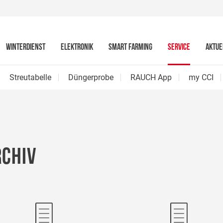
WINTERDIENST
ELEKTRONIK
SMART FARMING
SERVICE
AKTUE
Streutabelle
Düngerprobe
RAUCH App
my CCI
RCHIV