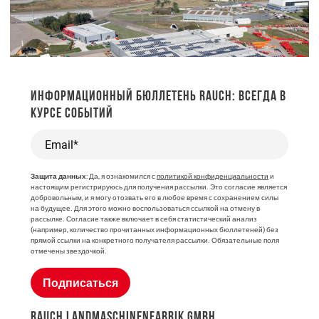
ИНФОРМАЦИОННЫЙ БЮЛЛЕТЕНЬ RAUCH: ВСЕГДА В
КУРСЕ СОБЫТИЙ
Email*
Защита данных
: Да, я ознакомился с
политикой конфиденциальности
и
настоящим регистрируюсь для получения рассылки. Это согласие является
добровольным, и я могу отозвать его в любое время с сохранением силы
на будущее. Для этого можно воспользоваться ссылкой на отмену в
рассылке. Согласие также включает в себя статистический анализ
(например, количество прочитанных информационных бюллетеней) без
прямой ссылки на конкретного получателя рассылки. Обязательные поля
отмечены звездочкой.
Подписаться
RAUCH LANDMASCHINENFABRIK GMBH