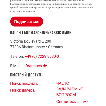
рассылке. Согласие также включает в себя статистический анализ
(например, количество прочитанных информационных бюллетеней) без
прямой ссылки на конкретного получателя рассылки. Обязательные поля
отмечены звездочкой.
Подписаться
RAUCH LANDMASCHINENFABRIK GMBH
Victoria Boulevard E 200
77836
Rheinmünster
•
Germany
Telefon:
+49 (0) 7229 8580-0
E-Mail:
info@rauch.de
БЫСТРЫЙ ДОСТУП
Поиск продукта
ЧАСТО
ЗАДАВАЕМЫЕ
Поиск дилера
ВОПРОСЫ
Свяжитесь с нами