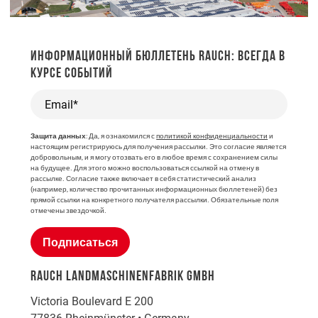
ИНФОРМАЦИОННЫЙ БЮЛЛЕТЕНЬ RAUCH: ВСЕГДА В
КУРСЕ СОБЫТИЙ
Email*
Защита данных
: Да, я ознакомился с
политикой конфиденциальности
и
настоящим регистрируюсь для получения рассылки. Это согласие является
добровольным, и я могу отозвать его в любое время с сохранением силы
на будущее. Для этого можно воспользоваться ссылкой на отмену в
рассылке. Согласие также включает в себя статистический анализ
(например, количество прочитанных информационных бюллетеней) без
прямой ссылки на конкретного получателя рассылки. Обязательные поля
отмечены звездочкой.
Подписаться
RAUCH LANDMASCHINENFABRIK GMBH
Victoria Boulevard E 200
77836
Rheinmünster
•
Germany