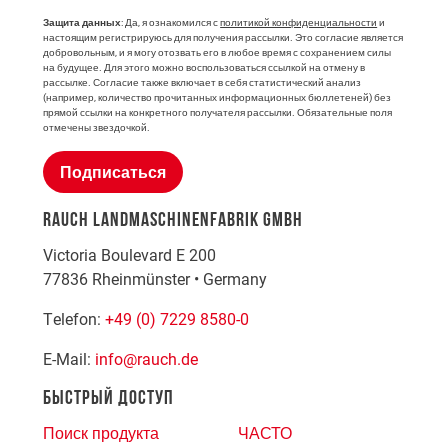
Защита данных
: Да, я ознакомился с
политикой конфиденциальности
и
настоящим регистрируюсь для получения рассылки. Это согласие является
добровольным, и я могу отозвать его в любое время с сохранением силы
на будущее. Для этого можно воспользоваться ссылкой на отмену в
рассылке. Согласие также включает в себя статистический анализ
(например, количество прочитанных информационных бюллетеней) без
прямой ссылки на конкретного получателя рассылки. Обязательные поля
отмечены звездочкой.
Подписаться
RAUCH LANDMASCHINENFABRIK GMBH
Victoria Boulevard E 200
77836
Rheinmünster
•
Germany
Telefon:
+49 (0) 7229 8580-0
E-Mail:
info@rauch.de
БЫСТРЫЙ ДОСТУП
Поиск продукта
ЧАСТО